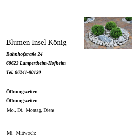
Blumen Insel König
Bahnhofstraße 24
68623 Lampertheim-Hofheim
Tel. 06241-80120
Öffnungszeiten
Öffnungszeiten
Mo., Di.
Montag, Dienstag:
09:00-12:30
Uhr
14:30-18:00
Uhr
Mi.
Mittwoch:
09:00-12:30